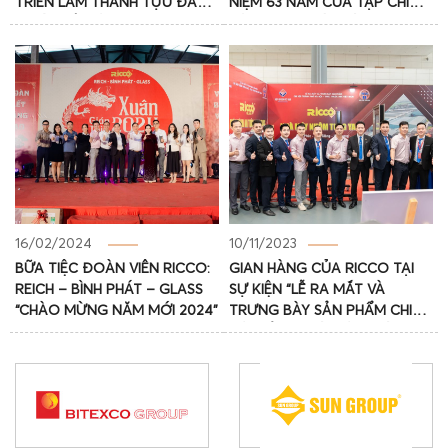
TRIỂN LÃM THÀNH TỰU ĐẤT
NIỆM 63 NĂM CỦA TẠP CHÍ
NƯỚC KỶ NIỆM 80 NĂM
XÂY DỰNG SỐ THÁNG 9/2024
QUỐC KHÁNH
16/02/2024
10/11/2023
BỮA TIỆC ĐOÀN VIÊN RICCO:
GIAN HÀNG CỦA RICCO TẠI
REICH – BÌNH PHÁT – GLASS
SỰ KIỆN “LỄ RA MẮT VÀ
“CHÀO MỪNG NĂM MỚI 2024”
TRƯNG BÀY SẢN PHẨM CHI
HỘI CỬA TP.HÀ NỘI” THÀNH
CÔNG TỐT ĐẸP