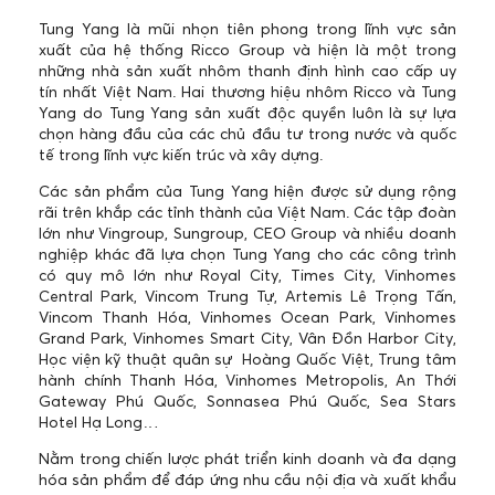
Tung Yang là mũi nhọn tiên phong trong lĩnh vực sản
xuất của hệ thống Ricco Group và hiện là một trong
những nhà sản xuất nhôm thanh định hình cao cấp uy
tín nhất Việt Nam. Hai thương hiệu nhôm Ricco và Tung
Yang do Tung Yang sản xuất độc quyền luôn là sự lựa
chọn hàng đầu của các chủ đầu tư trong nước và quốc
tế trong lĩnh vực kiến trúc và xây dựng.
Các sản phẩm của Tung Yang hiện được sử dụng rộng
rãi trên khắp các tỉnh thành của Việt Nam. Các tập đoàn
lớn như Vingroup, Sungroup, CEO Group và nhiều doanh
nghiệp khác đã lựa chọn Tung Yang cho các công trình
có quy mô lớn như Royal City, Times City, Vinhomes
Central Park, Vincom Trung Tự, Artemis Lê Trọng Tấn,
Vincom Thanh Hóa, Vinhomes Ocean Park, Vinhomes
Grand Park, Vinhomes Smart City, Vân Đồn Harbor City,
Học viện kỹ thuật quân sự Hoàng Quốc Việt, Trung tâm
hành chính Thanh Hóa, Vinhomes Metropolis, An Thới
Gateway Phú Quốc, Sonnasea Phú Quốc, Sea Stars
Hotel Hạ Long…
Nằm trong chiến lược phát triển kinh doanh và đa dạng
hóa sản phẩm để đáp ứng nhu cầu nội địa và xuất khẩu