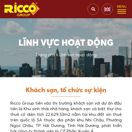
LĨNH VỰC HOẠT ĐỘNG
Trang chủ
»
Lĩnh vực hoạt động
Khách sạn, tổ chức sự kiện
Ricco Group tiến vào thị trường khách sạn với dự án đầu
tiên là Khu sinh thái nhà hàng, khách sạn và biệt thự cho
thuê có diện tích 22.629,53m2 nằm tại khu đất xin thuê
trên quốc lộ 5A thuộc địa phận khu Nhị Châu, Phường
Ngọc Châu, TP. Hải Dương, Tỉnh Hải Dương, phát triển
bởi công ty thành viên là Cổ Phần Xuyên Á.