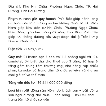
Địa chỉ
: Khu Nhị Châu, Phường Ngọc Châu, TP. Hải
Dương, Tỉnh Hải Dương
Phạm vi, ranh giới quy hoạch
: Phía Bắc giáp hành lang
an toàn cầu Phú Lương và lưu không Quốc lộ 5A; Phía
Nam giáp Khu dân cư Nhị Châu, Phường Ngọc Châu;
Phía Đông giáp lưu thông đê sông Thái Bình; Phía Tây
giáp lưu không đường cầu vượt đoạn đại lộ Trần Hưng
Đạo ra Quốc lộ 5A.
Diện tích
: 22.629,53m2
Quy mô
: 01 khách sạn 3 sao với 112 phòng nghỉ và 104
condotel; 04 biệt thự cho thuê cao 3 tầng; tổ hợp 5
tầng gồm trung tâm thương mại, nhà hàng, rạp chiếu
phim, karaoke, và trung tâm tổ chức sự kiện; và khu vui
chơi giải trí và thể thao
Tổng vốn đầu tư
: 159.444.000.000 đồng
Loại hình bất động sản
: Hỗn hợp khách sạn – bất động
sản nghỉ dưỡng cho thuê – nhà hàng – khu vui chơi –
trung tâm tổ chức sự kiện